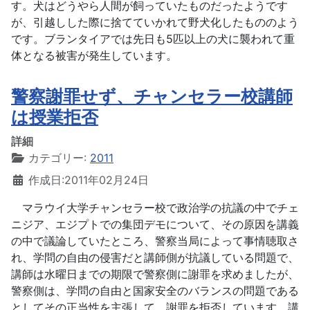
す。犬はどうやら人間が飼っていたものだったようです
が、引越しした際に捨てていかれて野犬化したもののよう
です。ブランタイアでは先日も5匹以上の犬に襲われて重
体となる被害が発生しています。
警察謝罪せず、チャンセラー校講師
は授業拒否
詳細
カテゴリー:
2011
作成日:2011年02月24日
マラウイ大学チャンセラー校で政治学の抗議の中でチェ
ニジア、エジプトでの集団デモについて、その原因を講義
の中で議論していたところ、警察当局によって事情聴取さ
れ、学問の自由の侵害だと講師側が抗議している問題で、
講師は水曜日までの期限で警察側に謝罪を求めましたが、
警察側は、学問の自由と国家安全のバランスの問題である
としてその正当性を主張して、謝罪を拒否しています。講