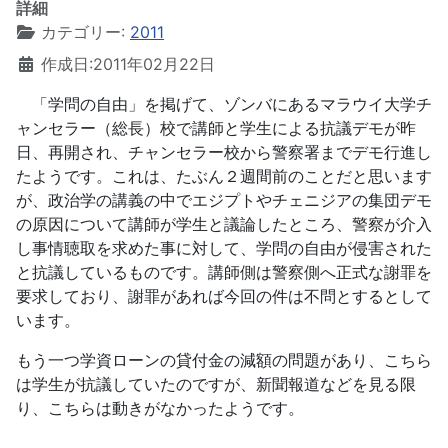
詳細
カテゴリー:
2011
作成日:2011年02月22日
「学問の自由」を掲げて、ゾンバにあるマラウイ大学チ
ャンセラー（総長）校で講師と学生による抗議デモが昨
日、再開され、チャンセラー校から警察署までデモ行進し
たようです。これは、たぶん２週間前のことだと思います
が、政治学の講義の中でエジプトやチェニジアの集団デモ
の原因について講師が学生と議論したところ、警察が介入
し事情聴取を求めた事に対して、学問の自由が侵害された
と抗議しているものです。講師側は警察側へ正式な謝罪を
要求しており、謝罪があれば今回の件は不問とするとして
います。
もう一つ学資ローンの貸付金の減額の問題があり、こちら
は学生が抗議していたのですが、新聞報道などを見る限
り、こちらは動きがなかったようです。