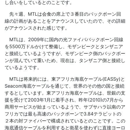
し合いをしているとのことです。
先々週、MTLは会食の席上で３番目のバックボーン回
線の計画があることをアナウンスしていたので、その詳細
がアナウンスされた感じです。
MTLは、2009年に国内の光ファイババックボーン回線
を5500万ドルかけて整備し、モザンビークとタンザニア
と接続しているようですが、モザンビーク側のバックボー
ンが混んでいて重いため、現在は、タンザニア側と接続し
ているようです。
MTLは将来的には、東アフリカ海底ケーブル(EASSy)と
Seacom海底ケーブルを通じて、世界のその他の国と接続
するとしています。東アフリカ海底ケーブルは、世銀の支
援を受けて2003年1月に着手され、昨年(2010)の7月から
商用サービスが始まっているようで、サブサハラ以南のア
フリカでは最も高速のバックボーンで3.84テラビットの
２本の対ファイバーで構成されているとのことです。この
海底通信ケーブルを利用すると衛星を使わずに直接ヨーロ