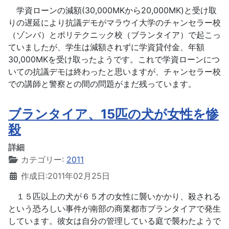
学資ローンの減額(30,000MKから20,000MK)と受け取
りの遅延により抗議デモがマラウイ大学のチャンセラー校
（ゾンバ）とポリテクニック校（ブランタイア）で起こっ
ていましたが、学生は減額されずに学資貸付金、年額
30,000MKを受け取ったようです。これで学資ローンにつ
いての抗議デモは終わったと思いますが、チャンセラー校
での講師と警察との間の問題がまだ残っています。
ブランタイア、15匹の犬が女性を惨
殺
詳細
カテゴリー:
2011
作成日:2011年02月25日
１５匹以上の犬が６５才の女性に襲いかかり、殺される
という恐ろしい事件が南部の商業都市ブランタイアで発生
しています。彼女は自分の管理している庭で襲わたようで