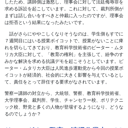
したため、講師側は激怒し、理事会に対して法廷侮辱罪を
求める訴訟を起こしています。これに対して、裁判所側が
まずは話し合いをすべきと仲裁に入ったのですが、理事会
は拒否という結果になったみたいです。
話がさらにややこしくなりそうなのは、学生側もすでに
７週間目にはいる授業ボイコットで、授業がないことに痺
れを切らしてきており、教育科学技術省のピーター・ムタ
リカ大臣に対して、「教育の権利」を主張して、紛争のす
みかな解決を求める抗議デモを起こそうとしています。ピ
ーター・ムタリカ大臣は人民進歩運動党から今回の授業ボ
イコットが経済的、社会的に大きく影響を与えているとし
て、責任をとって辞任する要求がなされています。
警察ー講師の対立から、大統領、警察、教育科学技術省、
大学理事会、裁判所、学生、チャンセラー校、ポリテクニ
ック校、野党と多くの人物が登場するようになり、どうな
るのでしょうか？