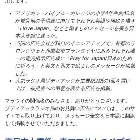
用します。
アメリカン・バイブル・カレッジの小学4年生約40名
が被災地の子供達に向けてそれぞれ英語や挿絵を描き
「I love Japan」などと励ましのメッセージを書き日
本大使館に送った。
当国の広告会社が独自のイニシアティブで、首都のリ
ロングウェと商業都市ブランタイヤにあるそれぞれ唯
一の電光掲示広告板に「Pray for Japan/日本のため
に祈ろう」と英文と和文で励ましのメッセージが掲載
した。
人気ラジオ局ゾディアックが主要紙2紙の1面を買い
上げ、被災者への弔意を表する広告を掲載。
マラウイの関係者のみなさま、ありがとうございます。
ゾディアックラジオ局のお見舞い広告については、このサ
イトでも取り上げており、メッセージ全文を日本語に翻訳
して掲載させていただきました。