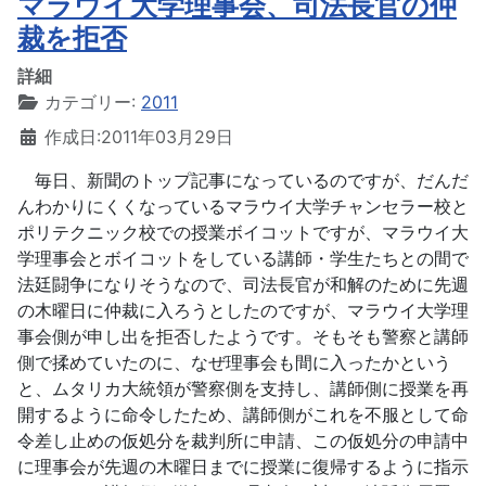
マラウイ大学理事会、司法長官の仲
裁を拒否
詳細
カテゴリー:
2011
作成日:2011年03月29日
毎日、新聞のトップ記事になっているのですが、だんだ
んわかりにくくなっているマラウイ大学チャンセラー校と
ポリテクニック校での授業ボイコットですが、マラウイ大
学理事会とボイコットをしている講師・学生たちとの間で
法廷闘争になりそうなので、司法長官が和解のために先週
の木曜日に仲裁に入ろうとしたのですが、マラウイ大学理
事会側が申し出を拒否したようです。そもそも警察と講師
側で揉めていたのに、なぜ理事会も間に入ったかという
と、ムタリカ大統領が警察側を支持し、講師側に授業を再
開するように命令したため、講師側がこれを不服として命
令差し止めの仮処分を裁判所に申請、この仮処分の申請中
に理事会が先週の木曜日までに授業に復帰するように指示