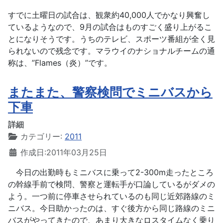
すでに土曜日の試合は、観衆約40,000人でかなり興奮し
ているようなので、9月の試合はものすごく盛り上がるこ
とになりそうです。うちのテレビ、スポーツ番組が全く見
られないので残念です。マラウイのナショナルチームの通
称は、”Flames（炎）”です。
またまた、警察検問でミニバスから
下車
詳細
カテゴリー:
2011
作成日:2011年03月25日
今日の出勤時もミニバスに乗って2-300m走ったところ
の幹線手前で検問、警察と運転手が口論しているがダメの
よう。一つ前に停車させられているのも同じ近郊路線のミ
ニバス。今日助かったのは、すぐ後方から同じ路線のミニ
バスがやってきたので、あまり大きなロスタイムなく乗り