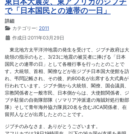
東日本大震災、東アフリカのジブチ
で「日本国民との連帯の一日」
詳細
カテゴリー:
2011
作成日:2011年03月29日
東北地方太平洋沖地震の発生を受けて、ジブチ政府は大
統領の指示のもと、3/23に地震の被災者に捧げる「日本
国民との連帯の日」として各種行事を行ったとのことで
す。大統領、首相、閣僚などが在ジブチ日本国大使館を訪
れ、弔問記帳され、その後、約800名が出席する大式典が
行われています。ジブチ側から大統領、閣僚、国会議員、
宗教関係者と一般市民、日本側からは、大使館関係者、ジ
ブチ駐留の自衛隊部隊（ソマリア沖派遣の海賊対処行動部
隊）そして青年海外協力隊員20名を含むJICA関係者、在
留邦人などが出席したとのことです。
ジブチのみなさま、ありがとうございます。
アフリカでは28日19時現在、以下の16カ国が支援を表明