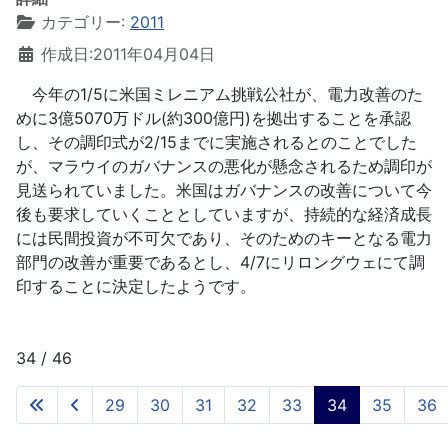
カテゴリー:
2011
作成日:2011年04月04日
今年の1/5に米国ミレニアム挑戦公社が、電力改善のた
めに3億5070万ドル(約300億円)を拠出することを承認
し、その調印式が2/15までに実施されるとのことでした
が、マラウイのガバナンスの悪化が懸念されるため調印が
見送られていました。米国はガバナンスの改善について今
後も要求していくこととしていますが、持続的な経済成長
には民間投資が不可欠であり、そのためのキーとなる電力
部門の改善が重要であるとし、4/7にリロングウェにて調
印することに決定したようです。
34 / 46
29
30
31
32
33
34
35
36