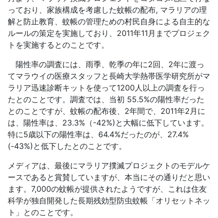
っており、家族構成を考慮した蚊帳の配布, マラリアの理
解と防止教育、蚊帳の管理ための村民自身による自主的な
ルールの策定を実施しており、2011年11月までプロジェク
トを実施するとのことです。
陽性率の調査には、雨季、乾季の年に2回、2年に渡っ
てマラウイの医療スタッフと長崎大学熱帯医学研究所がマ
ラリア迅速診断キットを使って1200人以上の調査を行っ
たとのことです。調査では、当初 55.5%の陽性率だった
とのことですが、蚊帳の配布後、2年間で、2011年2月に
は、陽性率は、23.3%（-42%)と大幅に低下しています。
特に5歳以下の陽性率は、64.4%だったのが、27.4%
(-43%)と低下したとのことです。
メディアは、最後にマラリア撲滅プロジェクトのモデルケ
ースであると賞賛していますが、本当にその通りだと思い
ます。7,000の蚊帳が提供されたようですが、これは住友
科学が独自開発した長期残効型防虫蚊帳「オリセットネッ
ト」とのことです。