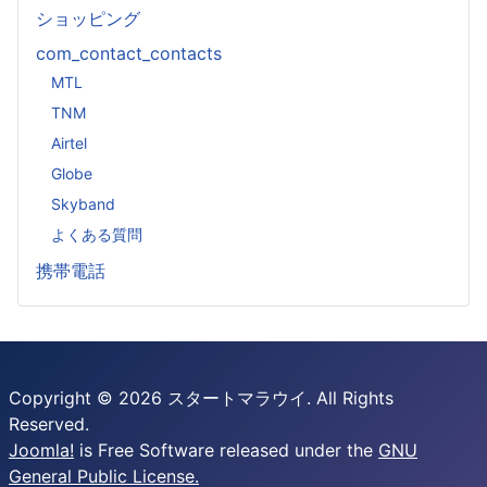
ショッピング
com_contact_contacts
MTL
TNM
Airtel
Globe
Skyband
よくある質問
携帯電話
Copyright © 2026 スタートマラウイ. All Rights
Reserved.
Joomla!
is Free Software released under the
GNU
General Public License.