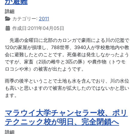
が避難
詳細
カテゴリー:
2011
作成日:2011年04月05日
先週の金曜日に北部のカロンガで豪雨による川の氾濫で
120の家屋が損壊し、788世帯、3940人が学校敷地内や教
会に避難したとのことです。死傷者は発生しなかったよう
ですが、家畜（2頭の雌牛と3匹の豚）や農作物（トウモ
ロコシや米）の被害が出たようです。
雨季の後半ということで土地も水を含んでおり、川の水位
も高いと思いますので被害が拡大したのではないかと思い
ます。
マラウイ大学チャンセラー校、ポリ
テクニック校が明日、完全閉鎖へ
詳細