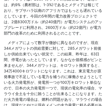
は、約9%（農村部は、1-3%)であるとメディアは報じて
おり、サブサハラ以南のアフリカではもっとも遅れている
としています。今回の5年間の電力改善プロジェクトで
は、2億8300万ドル（約240億円）が電力システムのアッ
プグレードに利用され、2600万ドル（約22億円）が電力
部門の改革のために利用されるとのことです。
メディアによって数字が微妙に異なるのですが、現在
344メガワットの供給需要に対して、285メガワット前後
しか供給出来ていない状況で、この結果、昨年は、63日
間、停電があったとしています。なかなか規模感がピンと
来ませんが、344メガワットは、キロワット換算すると、
34万4000キロワットになります。これは、東京電力が原
発事故で不足している電力を補うのに稼働させようとして
いる火力発電所が、発電所一つが100万キロワット単位な
ので、日本の火力発電所一つで、現状の電化率の場合、マ
ラウイ全土を十分に賄うことが出来ることになります。た
だ火力発電の場合は、燃料の問題があり、マラウイの場合
は、現状だとやはり現在メインの水力発電に頼る必要があ