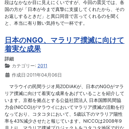
段はなかなか目に見えにくいですが、今回の震災では、各
国の方が「日本が今まで真摯に支援してくれたから、その
お返しするときだ」と異口同音で言ってくれるのを聞く
と、本当に有り難い気持ちで一杯です。
日本のNGO、マラリア撲滅に向けて
着実な成果
詳細
カテゴリー:
2011
作成日:2011年04月06日
マラウイの民間ラジオ局ZODIAKが、日本のNGOがマラ
リア撲滅に向けて着実な成果をあげていることを紹介して
います。京都を拠点とする公益社団法人 日本国際民間協
力会(NICCO)がマラウイにおいてマラリア撲滅の活動を行
なっており、コタコタにおいて、5歳以下のマラリア陽性
率を43%減少させたと報じています。NICCOは2008年9
月より、マラリア撲滅プロジェクトをコタコタ地区で行な