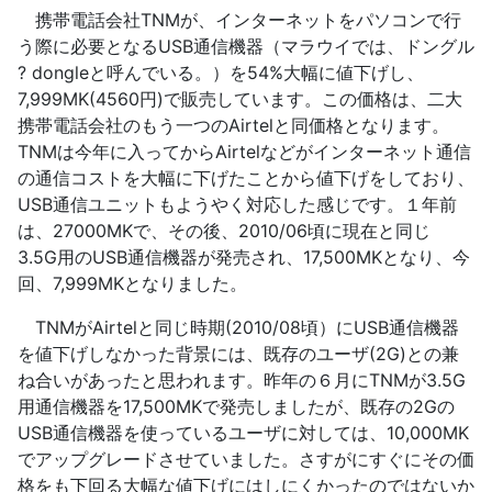
携帯電話会社TNMが、インターネットをパソコンで行
う際に必要となるUSB通信機器（マラウイでは、ドングル
? dongleと呼んでいる。）を54%大幅に値下げし、
7,999MK(4560円)で販売しています。この価格は、二大
携帯電話会社のもう一つのAirtelと同価格となります。
TNMは今年に入ってからAirtelなどがインターネット通信
の通信コストを大幅に下げたことから値下げをしており、
USB通信ユニットもようやく対応した感じです。１年前
は、27000MKで、その後、2010/06頃に現在と同じ
3.5G用のUSB通信機器が発売され、17,500MKとなり、今
回、7,999MKとなりました。
TNMがAirtelと同じ時期(2010/08頃）にUSB通信機器
を値下げしなかった背景には、既存のユーザ(2G)との兼
ね合いがあったと思われます。昨年の６月にTNMが3.5G
用通信機器を17,500MKで発売しましたが、既存の2Gの
USB通信機器を使っているユーザに対しては、10,000MK
でアップグレードさせていました。さすがにすぐにその価
格をも下回る大幅な値下げにはしにくかったのではないか