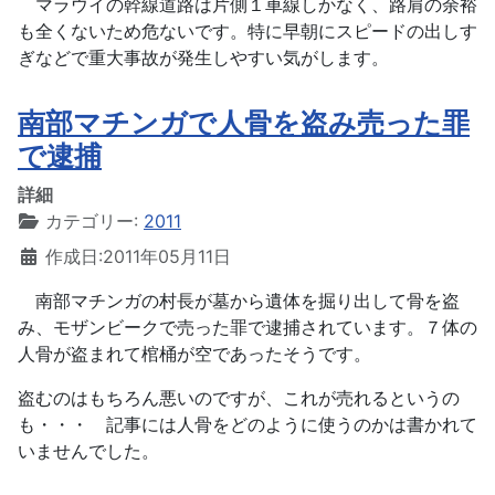
マラウイの幹線道路は片側１車線しかなく、路肩の余裕
も全くないため危ないです。特に早朝にスピードの出しす
ぎなどで重大事故が発生しやすい気がします。
南部マチンガで人骨を盗み売った罪
で逮捕
詳細
カテゴリー:
2011
作成日:2011年05月11日
南部マチンガの村長が墓から遺体を掘り出して骨を盗
み、モザンビークで売った罪で逮捕されています。７体の
人骨が盗まれて棺桶が空であったそうです。
盗むのはもちろん悪いのですが、これが売れるというの
も・・・ 記事には人骨をどのように使うのかは書かれて
いませんでした。