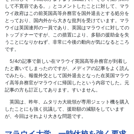
して不寛容である。」とコメントしたことに対して、マラ
ウイ政府はこの前英国高等弁務官を国外退去とする処分を
とっており、国内外から大きな批判を受けています。マラ
ウイは英国連邦の一員であり、英国はマラウイに対しての
トップドナーですが、この措置により、多額の援助金を失
うことになりかねず、非常に今後の動向が気になるところ
です。
5/4の記事で新しい在マラウイ英国高等弁務官が到着し
たと書いてしまったのですが、メディアの記事をよく読ん
でみたら、報復外交として国外退去となった在英国マラウ
イ高等弁務官がマラウイに帰国したという内容でした。元
記事の方も訂正してあります。すいません。
英国は、昨年、ムタリカ大統領が専用ジェット機を購入
したことにも強く抗議して、援助額の減額をしています
が、今回はそれより大きな問題です。
マラウイ大学、一時休校を強く要求