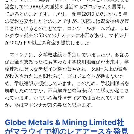
設立して22,000人の孤児を世話するプログラムを展開し
ているとのことです。しかし、昨年(2010)の7月から５年
の契約を交わしたとのことですが、実際には資金提供が停
止されているとのことです。コンソールホームズは、リロ
ングウェ郊外の50Kmのナミテテに本部があり、マドンナ
が100万ドル以上の資金を提供しました。
マドンナは、女学校建設も予定していましたが、多額の
保証金を支払ったにも関わらず学校用地確保が出来ず、学
校建設に莫大なデザイン料が費やされ、3億円以上の資金
が投入されたにも関わらず、プロジェクトが進まないた
め、学校建設が頓挫しています。このため、学校関係者を
解雇したのですが、不当解雇と給与未払いで訴えが起こさ
れています。いろいろ海外メディアでは言われています
が、私はマドンナが気の毒だと思います。
Globe Metals & Mining Limited社
がマラウイで初のレアアースを発見