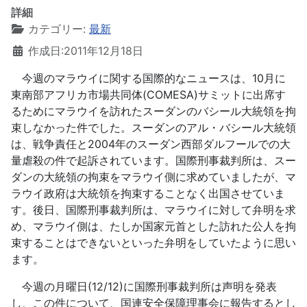
詳細
カテゴリー:
最新
作成日:2011年12月18日
今週のマラウイに関する国際的なニュースは、10月に
東南部アフリカ市場共同体(COMESA)サミットに出席す
るためにマラウイを訪れたスーダンのバシール大統領を拘
束しなかった件でした。スーダンのアル・バシール大統領
は、戦争責任と2004年のスーダン西部ダルフールでの大
量虐殺の件で起訴されています。国際刑事裁判所は、スー
ダンの大統領の拘束をマラウイ側に求めていましたが、マ
ラウイ政府は大統領を拘束することなく出国させていま
す。後日、国際刑事裁判所は、マラウイに対して弁明を求
め、マラウイ側は、たしか国家元首とした訪れた公人を拘
束することはできないといった弁明をしていたように思い
ます。
今週の月曜日(12/12)に国際刑事裁判所は声明を発表
し、この件について、国連安全保障理事会に報告するとし