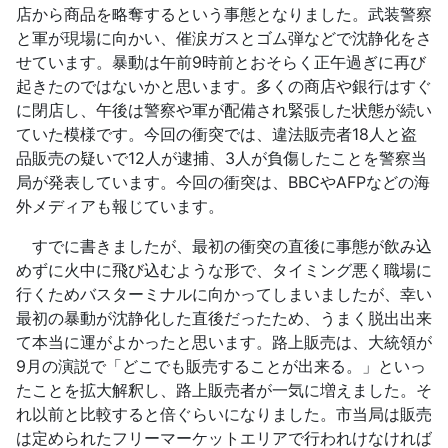
店から商品を略奪するという事態となりました。武装警察
と軍が現場に向かい、催涙ガスとゴム弾などで沈静化をさ
せています。暴動は午前9時前とおそらく正午過ぎに再び
起きたのではないかと思います。多くの商店や銀行はすぐ
に閉店し、午後は警察や軍が配備され緊張した状態が続い
ていた模様です。今回の衝突では、違法販売者18人と盗
品販売の疑いで12人が逮捕、3人が負傷したことを警察当
局が発表しています。今回の衝突は、BBCやAFPなどの海
外メディアも報じています。
すでに書きましたが、最初の衝突の直後に事態が飲み込
めずに火中に飛び込むような形で、タイミング悪く職場に
行くためバスターミナルに向かってしまいましたが、幸い
最初の暴動が沈静化した直後だったため、うまく脱出出来
て本当に運がよかったと思います。路上販売は、大統領が
9月の演説で「どこでも販売することが出来る。」といっ
たことを拡大解釈し、路上販売者が一気に増えました。そ
れ以前と比較すると倍ぐらいになりました。市当局は販売
は定められたフリーマーケットエリアで行われけなければ