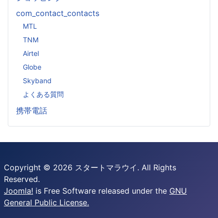
com_contact_contacts
MTL
TNM
Airtel
Globe
Skyband
よくある質問
携帯電話
Copyright © 2026 スタートマラウイ. All Rights
Reserved.
Joomla!
is Free Software released under the
GNU
General Public License.