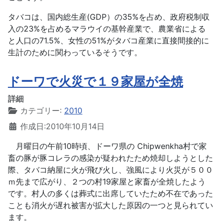
タバコは、国内総生産(GDP）の35%を占め、政府税制収
入の23%を占めるマラウイの基幹産業で、農業省による
と人口の71.5%、女性の51%がタバコ産業に直接間接的に
生計のために関わっているそうです。
ドーワで火災で１９家屋が全焼
詳細
カテゴリー:
2010
作成日:2010年10月14日
月曜日の午前10時頃、ドーワ県の Chipwenkha村で家
畜の豚が豚コレラの感染が疑われたため焼却しようとした
際、タバコ納屋に火が飛び火し、強風により火災が５００
ｍ先まで広がり、２つの村19家屋と家畜が全焼したよう
です。村人の多くは葬式に出席していたため不在であった
ことも消火が遅れ被害が拡大した原因の一つと見られてい
ます。