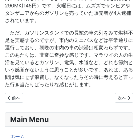
290MK(145円）です。火曜日には、ムズズでザンビアや
タンザニアからのガソリンを売っていた販売者が4人逮捕
されています。
ただ、ガソリンスタンドでの長蛇の車の列をみて燃料不
足を実感するのですが、市内のミニバスなどは平常通りに
運行しており、朝晩の市内の車の渋滞は相変わらずです。
このあたりは、非常に奇妙な感じです。マラウイの人の生
活を見ているとガソリン、電気、水道など、どれも節約と
いう感覚がないように思うことが多いです。あれば、ある
間は気にせず浪費し、なくなったらその時に考えると言っ
た行き当たりばったりな感じがします。
前の記事へ: ケニアで再び誘拐事件が発生
次の記事へ
前へ
次へ
Main Menu
ホーム