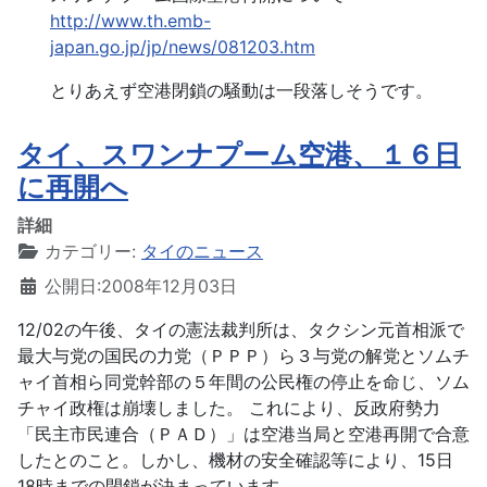
http://www.th.emb-
japan.go.jp/jp/news/081203.htm
とりあえず空港閉鎖の騒動は一段落しそうです。
タイ、スワンナプーム空港、１６日
に再開へ
詳細
カテゴリー:
タイのニュース
公開日:2008年12月03日
12/02の午後、タイの憲法裁判所は、タクシン元首相派で
最大与党の国民の力党（ＰＰＰ）ら３与党の解党とソムチ
ャイ首相ら同党幹部の５年間の公民権の停止を命じ、ソム
チャイ政権は崩壊しました。 これにより、反政府勢力
「民主市民連合（ＰＡＤ）」は空港当局と空港再開で合意
したとのこと。しかし、機材の安全確認等により、15日
18時までの閉鎖が決まっています。