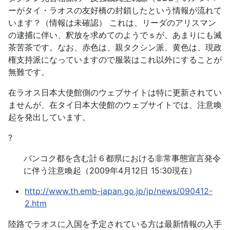
ーがタイ・ラオスの友好橋の封鎖したという情報が流れて
います？（情報は未確認） これは、リーダのアリスマン
の逮捕に伴い、釈放を求めてのようでｓが、あまりにも滅
茶苦茶です。なお、赤色は、親タクシン派、黄色は、現政
権支持派になっていますので服装はこれ以外にすることが
無難です。
在ラオス日本大使館側のウェブサイトは特に更新されてい
ませんが、在タイ日本大使館のウェブサイトでは、注意喚
起を発出しています。
?
バンコク都を含む計６都県における非常事態宣言発令
に伴う注意喚起（2009年4月12日 15:30現在）
http://www.th.emb-japan.go.jp/jp/news/090412-
2.htm
陸路でラオスに入国を予定されている方は最新情報の入手