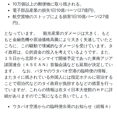
10万個以上の郵便物に取り残される。
電子部品産業の損失1日10億バーツ(27億円)。
航空貨物のストップによる損害1日10億バーツ(27億
円)。
となっています。 観光産業のダメージは大きく、もと
もと金融危機や原油価格高騰により大きく失速していたと
ころに、この騒動で壊滅的なダメージを受けています。タ
イ政府は、公的資金の投入を考えているようです。また、
１５日から北部チェンマイで開催予定であった東南アジア
諸国連合（ＡＳＥＡＮ）首脳会議なども延期が決定してい
ます。 なお、パタヤのウタパオ空港の臨時便の情報、
またタイに残されている外国人には指定ホテルに宿泊する
ことで宿泊代などのタイ政府が負担するなどの措置を行っ
ていますが、これらの情報は在タイ日本大使館のＨＰに詳
細がありますのでご覧になると良いでしょう。
ウタパオ空港からの臨時便出発のお知らせ（続報４）