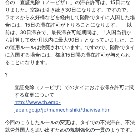
合の「査証免除（ノービザ）」の滞在許可は、15日にな
りました。空路は引き続き30日になります。ですので、
ラオスから友好橋などを経由して陸路でタイに入国した場
合には、15日の滞在許可が下りることになります。 以
前は、30日滞在で、最長滞在可能期間は、「入国当初か
ら計算して6か月以内に最大90日」となっていました、こ
の運用ルールは撤廃されています。ですので、陸路でタイ
に入国する場合には、都度15日間の滞在許可が与えられ
ることになります。
?
査証免除（ノービザ）でのタイにおける滞在許可に関
する変更について
http://www.th.emb-
japan.go.jp/jp/mamechishiki/thaivisa.htm
今回のこうしたルールの変更は、タイでの不法滞在、不法
就労外国人を追い出すための規制強化の一貫のようです。