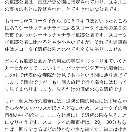
の遺跡公園は、国立歴史公園に指定されており。ユネスコ
の支援のもとに改修された、とてもきれいな公園です。
もう一つがスコータイから北に６０キロほどいったところ
にあるシーサッチャナライにあるスコータイ王朝の第２の
都市であったシーサッチャナライ遺跡公園です。スコータ
イ遺跡公園に比べるとやや小さいですが、それでも遺跡自
体はスコータイ遺跡公園と比べても全く見劣りしません。
どちらも遺跡公園とその周辺の寺院をじっくり見ていくと
丸一日かかってしまいます。パッケージツアーの場合は、
この中で代表的な寺院だけ見てあっという間に通り過ぎて
しまって残念ですが、もし個人旅行で行く場合にはじっく
り見てまわりましょう。見るだけの価値のある遺跡です。
また、個人旅行の場合には、遺跡公園の周辺には手頃なホ
テルやゲストハウスがほとんどないため、スコータイの新
市街の中で宿泊し、ここを起点にして遺跡公園を見ること
になりそうです。スコータイの新市街は、20, 30分もあ
れば一回りできるほどの静かな小さな街です。街には小さ