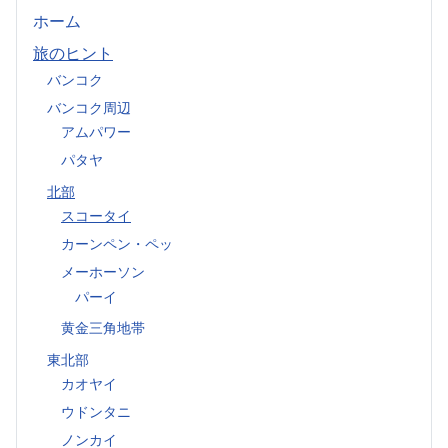
ホーム
旅のヒント
バンコク
バンコク周辺
アムパワー
パタヤ
北部
スコータイ
カーンペン・ペッ
メーホーソン
パーイ
黄金三角地帯
東北部
カオヤイ
ウドンタニ
ノンカイ