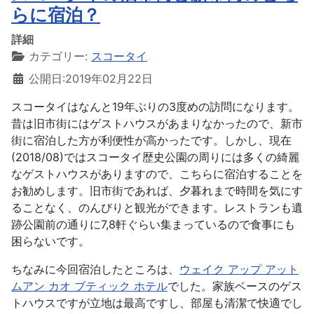
らに宿泊？
詳細
カテゴリー:
スコータイ
公開日:2019年02月22日
スコータイはなんと19年ぶりの3度めの訪問になります。
昔は旧市街にはゲストハウスがあまりなかったので、新市
街に宿泊した方が利便性が高かったです。しかし、現在
(2018/08)ではスコータイ歴史公園の周りには多くの綺麗
なゲストハウスがありますので、こちらに宿泊することを
お勧めします。旧市街であれば、夕暮れまで時間を気にす
ることなく、のんびりと観光ができます。レストランも遺
跡公園前の通りに7,8軒ぐらい集まっているので食事にも
困らないです。
ちなみに今回宿泊したところは、
ウェイク アップ アット
ムアン カオ ブティック ホテル
でした。家族ベースのゲス
トハウスですが立地は最高ですし、部屋も清潔で快適でし