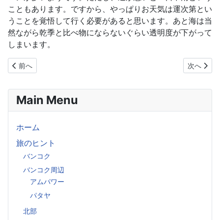
こともあります。ですから、やっぱりお天気は運次第とい
うことを覚悟して行く必要があると思います。あと海は当
然ながら乾季と比べ物にならないぐらい透明度が下がって
しまいます。
前の記事へ: プーケットのベストシーズン
次の記事へ
前へ
次へ
Main Menu
ホーム
旅のヒント
バンコク
バンコク周辺
アムパワー
パタヤ
北部