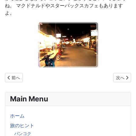
ね。 マクドナルドやスターバックスカフェもあります
よ。
前の記事へ: サムイ島のベストシーズンはいつ？
次の記事へ
前へ
次へ
Main Menu
ホーム
旅のヒント
バンコク