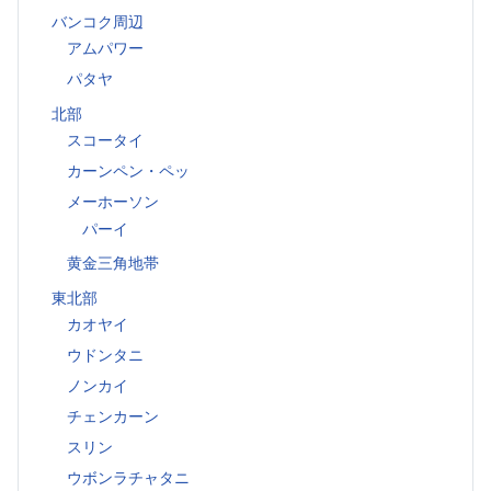
バンコク周辺
アムパワー
パタヤ
北部
スコータイ
カーンペン・ペッ
メーホーソン
パーイ
黄金三角地帯
東北部
カオヤイ
ウドンタニ
ノンカイ
チェンカーン
スリン
ウボンラチャタニ