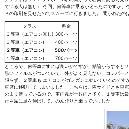
ている人は無し） 今回、何等車に乗るか迷ったのですが、
Ｐの印刷を見せたのでスムーズに行きました。 聞かれたの
クラス
料金
３等車（エアコン無し)
300バーツ
３等車（エアコン)
400バーツ
２等車（エアコン)
500バーツ
１等車（エアコン)
700バーツ
ところで、何等車にすれば良いかですが、結論からすると２
黒いフィルムがついていて、外がよく見えない、コンパーメ
限らず、２等車も エアコンがガンガンに効いているのです
車席に移動してしまいました。こちらは、両サイドとも車窓
のまま使っているので、車両数が十数両と多く、１等車は最
た４席に足を伸ばして、のんびりと乗っていました。