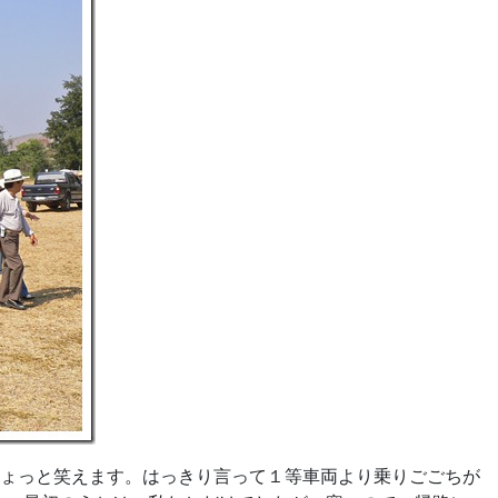
ょっと笑えます。はっきり言って１等車両より乗りごごちが