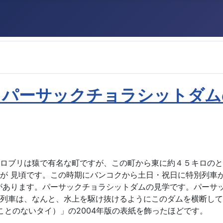
とパーサックチョラシットダム
。 ロブリは猿で有名な町ですが、この町から東に約４５キロの
が 見頃です。この時期にバンコクから土日・祝日に特別列車
があります。パーサックチョラシットダムの見学です。パーサ
列車は、なんと、水上を駆け抜けるようにこのダムを横断して
見たことのないタイ）」の2004年版の表紙を飾ったほどです。