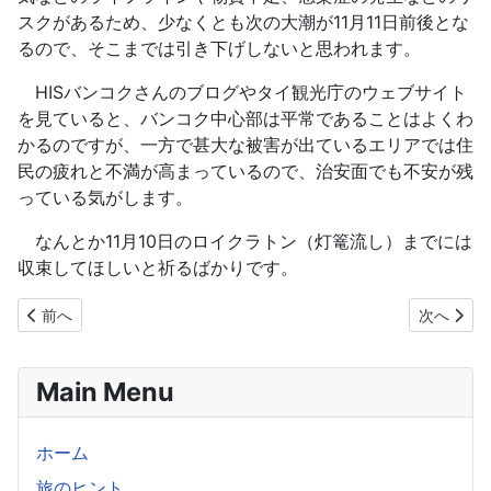
スクがあるため、少なくとも次の大潮が11月11日前後とな
るので、そこまでは引き下げしないと思われます。
HISバンコクさんのブログやタイ観光庁のウェブサイト
を見ていると、バンコク中心部は平常であることはよくわ
かるのですが、一方で甚大な被害が出ているエリアでは住
民の疲れと不満が高まっているので、治安面でも不安が残
っている気がします。
なんとか11月10日のロイクラトン（灯篭流し）までには
収束してほしいと祈るばかりです。
前の記事へ: 「歩くバンコク2013-2014」が発売
次の記事へ
前へ
次へ
Main Menu
ホーム
旅のヒント