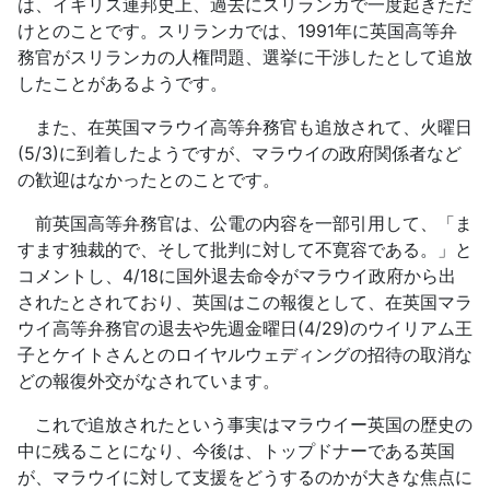
は、イギリス連邦史上、過去にスリランカで一度起きただ
けとのことです。スリランカでは、1991年に英国高等弁
務官がスリランカの人権問題、選挙に干渉したとして追放
したことがあるようです。
また、在英国マラウイ高等弁務官も追放されて、火曜日
(5/3)に到着したようですが、マラウイの政府関係者など
の歓迎はなかったとのことです。
前英国高等弁務官は、公電の内容を一部引用して、「ま
すます独裁的で、そして批判に対して不寛容である。」と
コメントし、4/18に国外退去命令がマラウイ政府から出
されたとされており、英国はこの報復として、在英国マラ
ウイ高等弁務官の退去や先週金曜日(4/29)のウイリアム王
子とケイトさんとのロイヤルウェディングの招待の取消な
どの報復外交がなされています。
これで追放されたという事実はマラウイー英国の歴史の
中に残ることになり、今後は、トップドナーである英国
が、マラウイに対して支援をどうするのかが大きな焦点に