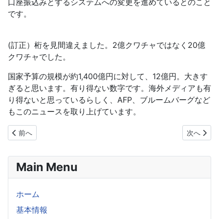
口座振込みとするシステムへの変更を進めているとのこと
です。
(訂正）桁を見間違えました。2億クワチャではなく20億
クワチャでした。
国家予算の規模が約1,400億円に対して、12億円。大きす
ぎると思います。有り得ない数字です。海外メディアも有
り得ないと思っているらしく、AFP、ブルームバーグなど
もこのニュースを取り上げています。
前の記事へ: EU、マラウイの民主的なガバナンス実現のために35
次の記事へ
前へ
次へ
Main Menu
ホーム
基本情報