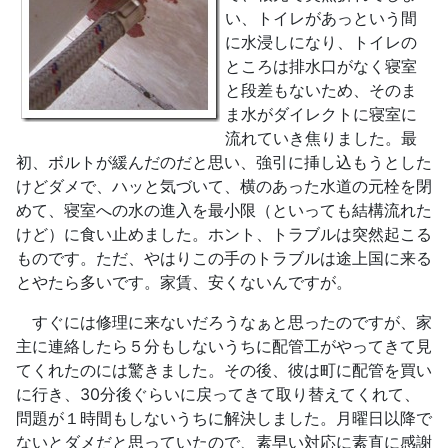
い、トイレがあっという間
に水浸しになり、トイレの
ところは排水口がなく寝室
と段差もないため、そのま
ま水がダイレクトに寝室に
流れていき焦りました。最
初、ボルトが緩んだのだと思い、強引に挿し込もうとした
けどダメで、ハッと気づいて、横のあった水道の元栓を閉
めて、寝室への水の進入を最小限（といっても結構流れた
けど）に食い止めました。ホント、トラブルは突然起こる
ものです。ただ、やはりこの手のトラブルは途上国に来る
とやたら多いです。家賃、安くないんですが。
すぐには修理に来ないだろうなぁと思ったのですが、家
主に連絡したら５分もしないうちに配管工がやってきて見
てくれたのには驚きました。その後、彼は町に配管を買い
に行き、30分後ぐらいに戻ってきて取り替えてくれて、
問題が１時間もしないうちに解決しました。月曜日以降で
ないとダメだと思っていたので、素早い対応に素直に感謝