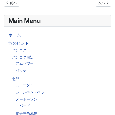
前の記事へ: タイ情報をインターネットで収集するには
次の記事へ
前へ
次へ
Main Menu
ホーム
旅のヒント
バンコク
バンコク周辺
アムパワー
パタヤ
北部
スコータイ
カーンペン・ペッ
メーホーソン
パーイ
黄金三角地帯