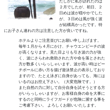
たしかに私が訪れたのは
２月でしたが、初日、２
日めは波が穏やかでした
が、３日めは風が強く波
が結構高かったです。特
にお子さん連れの方は注意した方が良いですね。
ホテルよりご注意並びにお願い申し上げます。
毎年１月から４月にかけ、チャウエンビーチの波
が高くなります。見た目よりも引き波の力が強
く、波にさらわれ救助された方や命を落とされた
方が数多くいらっしゃいます。波が高い時はビー
チボールに赤い方を揚げ遊泳禁止の表示しており
ますので、たとえ泳ぎに自身があっても、海には
いるのはお控え下さい。（大変危険です。）
また自然の力に対して自分自身を試そうとする方
がいらっしゃいますが、お客様自身の命を大事に
するのと同時にライフガードが危険に瀕する事を
ご考慮下さい。 よろしくお願いいたします。