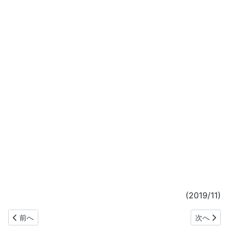
(2019/11)
前の記事へ: パタヤ・タイガーパーク
次の記事へ
前へ
次へ