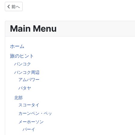
前の記事へ: タイ、新型インフルの死者４４人に
前へ
Main Menu
ホーム
旅のヒント
バンコク
バンコク周辺
アムパワー
パタヤ
北部
スコータイ
カーンペン・ペッ
メーホーソン
パーイ