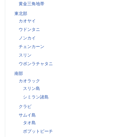
黄金三角地帯
東北部
カオヤイ
ウドンタニ
ノンカイ
チェンカーン
スリン
ウボンラチャタニ
南部
カオラック
スリン島
シミラン諸島
クラビ
サムイ島
タオ島
ボプットビーチ